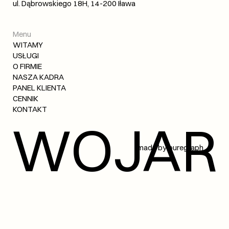
ul. Dąbrowskiego 18H, 14-200 Iława
Menu
WITAMY
USŁUGI
O FIRMIE
NASZA KADRA
PANEL KLIENTA
CENNIK
KONTAKT
WOJAR
made by 
puregraph